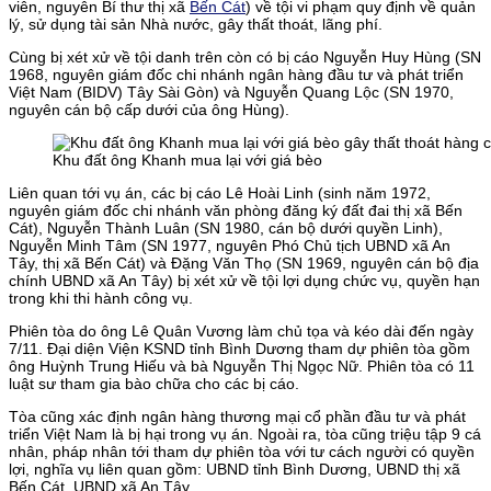
viên, nguyên Bí thư thị xã
Bến Cát
) về tội vi phạm quy định về quản
lý, sử dụng tài sản Nhà nước, gây thất thoát, lãng phí.
Cùng bị xét xử về tội danh trên còn có bị cáo Nguyễn Huy Hùng (SN
1968, nguyên giám đốc chi nhánh ngân hàng đầu tư và phát triển
Việt Nam (BIDV) Tây Sài Gòn) và Nguyễn Quang Lộc (SN 1970,
nguyên cán bộ cấp dưới của ông Hùng).
Khu đất ông Khanh mua lại với giá bèo
Liên quan tới vụ án, các bị cáo Lê Hoài Linh (sinh năm 1972,
nguyên giám đốc chi nhánh văn phòng đăng ký đất đai thị xã Bến
Cát), Nguyễn Thành Luân (SN 1980, cán bộ dưới quyền Linh),
Nguyễn Minh Tâm (SN 1977, nguyên Phó Chủ tịch UBND xã An
Tây, thị xã Bến Cát) và Đặng Văn Thọ (SN 1969, nguyên cán bộ địa
chính UBND xã An Tây) bị xét xử về tội lợi dụng chức vụ, quyền hạn
trong khi thi hành công vụ.
Phiên tòa do ông Lê Quân Vương làm chủ tọa và kéo dài đến ngày
7/11. Đại diện Viện KSND tỉnh Bình Dương tham dự phiên tòa gồm
ông Huỳnh Trung Hiếu và bà Nguyễn Thị Ngọc Nữ. Phiên tòa có 11
luật sư tham gia bào chữa cho các bị cáo.
Tòa cũng xác định ngân hàng thương mại cổ phần đầu tư và phát
triển Việt Nam là bị hại trong vụ án. Ngoài ra, tòa cũng triệu tập 9 cá
nhân, pháp nhân tới tham dự phiên tòa với tư cách người có quyền
lợi, nghĩa vụ liên quan gồm: UBND tỉnh Bình Dương, UBND thị xã
Bến Cát, UBND xã An Tây…