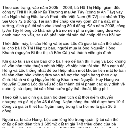
Theo cáo trạng, vào năm 2005 – 2008, bà Hồ Thị Hiệp, giám đốc
công ty TNHH Xuất khẩu Thương mại An Tây (công ty An Tây) vay
của Ngân hàng Đầu tư và Phát triển Việt Nam (BIDV) chi nhánh Tây
Sài Gòn 72 tỉ đồng. Tài sản thế chấp khi vay gồm 20 ha đất, nhà
xưởng, định giá tài sản vào khoảng 80 tỉ đồng. Đến năm 2008, công
ty An Tây không có khả năng trả nợ nên phía ngân hàng đưa vào
danh mục nợ xấu, sau đó phải bán tài sản thế chấp để thu hồi nợ.
Thời điểm này, bị cáo Hùng và bị cáo Lộc đã giao tài sản thế chấp
lại cho bà Hồ Thị Hiệp tự bán, người mua là ông Nguyễn Hồng
Khanh (nguyên Bí thư thị xã Bến Cát) và thành viên gia đình.
Khi giao tài sản đảm bảo cho bà Hiệp để bán thì Hùng và Lộc không
có văn bản thỏa thuận với bà Hiệp về việc bán tài sản. Bên cạnh đó,
Hùng và Lộc thống nhất để bà Hiệp nhận một khoản tiền mặt từ bán
tài sản đảm bảo không đưa vào trả nợ cho ngân hàng theo quy
định. Hành vi ông Nguyễn Hồng Khanh với Nguyễn Huy Hùng và
Nguyễn Quang Lộc đủ yếu tố cấu thành tội vi phạm các quy định về
quản lý, sử dụng tài sản Nhà nước gây thất thoát, lãng phí.
Theo kết luận định giá toàn bộ diện tích đất thời điểm chuyển
nhượng có giá trị gần 46 tỉ đồng. Ngân hàng thu hồi được hơn 10 tỉ
đồng và giá trị thiệt hại Ngân hàng trong thu hồi nợ là gần 36 tỉ
đồng.
Ngoài ra, bị cáo Hùng, Lộc còn lỏng lẻo trong quản lý tài sản thế
chấp để sót diện tích 1.689m2 đất trị giá 748 triệu đồng của bà