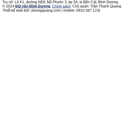
Trụ sở: Lô K1, đường NE8, Mỹ Phước 3, kp 3A, tx Bến Cát, Bình Dương.
© 2024
Đất nền Bình Dương
.
Chính sách
. Chủ quản: Trần Thanh Quang
Thiết kế web bởi: ytuongquang.com ( mobile: 0932 087 123)