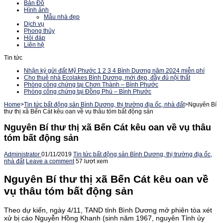
Bản Đồ
Hình ảnh
Mẫu nhà đẹp
Dịch vụ
Phong thủy
Hỏi đáp
Liên hệ
Tin tức
Nhận ký gửi đất Mỹ Phước 1 2 3 4 Bình Dương năm 2024 miễn phí
Cho thuê nhà Ecolakes Bình Dương, mới đẹp, đầy đủ nội thất
Phòng công chứng tại Chơn Thành – Bình Phước
Phòng công chứng tại Đồng Phú – Bình Phước
Home
>
Tin tức bất động sản Bình Dương, thị trường địa ốc, nhà đất
>
Nguyên Bí
thư thị xã Bến Cát kêu oan về vụ thâu tóm bất động sản
Nguyên Bí thư thị xã Bến Cát kêu oan về vụ thâu
tóm bất động sản
Administrator
01/11/2019
Tin tức bất động sản Bình Dương, thị trường địa ốc,
nhà đất
Leave a comment
57 lượt xem
Nguyên Bí thư thị xã Bến Cát kêu oan về
vụ thâu tóm bất động sản
Theo dự kiến, ngày 4/11, TAND tỉnh Bình Dương mở phiên tòa xét
xử bị cáo Nguyễn Hồng Khanh (sinh năm 1967, nguyên Tỉnh ủy