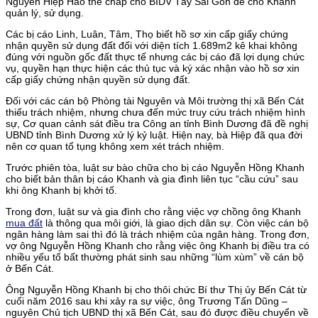
Nguyễn Hiệp Hảo thế chấp cho BIDV Tây Sài Gòn để cho Khanh
quản lý, sử dụng.
Các bị cáo Linh, Luân, Tâm, Thọ biết hồ sơ xin cấp giấy chứng
nhận quyền sử dụng đất đối với diện tích 1.689m2 kê khai không
đúng với nguồn gốc đất thực tế nhưng các bị cáo đã lợi dụng chức
vụ, quyền hạn thực hiện các thủ tục và ký xác nhận vào hồ sơ xin
cấp giấy chứng nhận quyền sử dụng đất.
Đối với các cán bộ Phòng tài Nguyên và Môi trường thị xã Bến Cát
thiếu trách nhiệm, nhưng chưa đến mức truy cứu trách nhiệm hình
sự, Cơ quan cảnh sát điều tra Công an tỉnh Bình Dương đã đề nghị
UBND tỉnh Bình Dương xử lý kỷ luật. Hiện nay, bà Hiệp đã qua đời
nên cơ quan tố tụng không xem xét trách nhiệm.
Trước phiên tòa, luật sư bào chữa cho bị cáo Nguyễn Hồng Khanh
cho biết bản thân bị cáo Khanh và gia đình liên tục “cầu cứu” sau
khi ông Khanh bị khởi tố.
Trong đơn, luật sư và gia đình cho rằng việc vợ chồng ông Khanh
mua đất
là thông qua môi giới, là giao dịch dân sự. Còn việc cán bộ
ngân hàng làm sai thì đó là trách nhiệm của ngân hàng. Trong đơn,
vợ ông Nguyễn Hồng Khanh cho rằng việc ông Khanh bị điều tra có
nhiều yếu tố bất thường phát sinh sau những “lùm xùm” về cán bộ
ở Bến Cát.
Ông Nguyễn Hồng Khanh bị cho thôi chức Bí thư Thị ủy Bến Cát từ
cuối năm 2016 sau khi xảy ra sự việc, ông Trương Tấn Dũng –
nguyên Chủ tịch UBND thị xã Bến Cát, sau đó được điều chuyển về