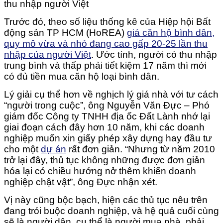
Trước đó, theo số liệu thống kê của Hiệp hội Bất
động sản TP HCM (HoREA)
giá căn hộ bình dân,
quy mô vừa và nhỏ đang cao gấp 20-25 lần thu
nhập của người Việt
. Ước tính, người có thu nhập
trung bình và thấp phải tiết kiệm 17 năm thì mới
có đủ tiền mua căn hộ loại bình dân.
Lý giải cụ thể hơn về nghịch lý giá nhà với tư cách
“người trong cuộc”, ông Nguyễn Văn Đực – Phó
giám đốc Công ty TNHH địa ốc Đất Lành nhớ lại
giai đoạn cách đây hơn 10 năm, khi các doanh
nghiệp muốn xin giấy phép xây dựng hay đầu tư
cho một
dự án
rất đơn giản. “Nhưng từ năm 2010
trở lại đây, thủ tục không những được đơn giản
hóa lại có chiều hướng nở thêm khiến doanh
nghiệp chật vật”, ông Đực nhận xét.
Vị này cũng bộc bạch, hiện các thủ tục nêu trên
đang trói buộc doanh nghiệp, và hệ quả cuối cùng
sẽ là người dân, cụ thể là người mua nhà, phải