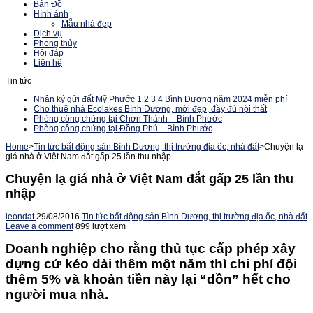
Bản Đồ
Hình ảnh
Mẫu nhà đẹp
Dịch vụ
Phong thủy
Hỏi đáp
Liên hệ
Tin tức
Nhận ký gửi đất Mỹ Phước 1 2 3 4 Bình Dương năm 2024 miễn phí
Cho thuê nhà Ecolakes Bình Dương, mới đẹp, đầy đủ nội thất
Phòng công chứng tại Chơn Thành – Bình Phước
Phòng công chứng tại Đồng Phú – Bình Phước
Home
>
Tin tức bất động sản Bình Dương, thị trường địa ốc, nhà đất
>
Chuyện lạ
giá nhà ở Việt Nam đắt gấp 25 lần thu nhập
Chuyện lạ giá nhà ở Việt Nam đắt gấp 25 lần thu
nhập
leondat
29/08/2016
Tin tức bất động sản Bình Dương, thị trường địa ốc, nhà đất
Leave a comment
899 lượt xem
Doanh nghiệp cho rằng thủ tục cấp phép xây
dựng cứ kéo dài thêm một năm thì chi phí đội
thêm 5% và khoản tiền này lại “dồn” hết cho
người mua nhà.