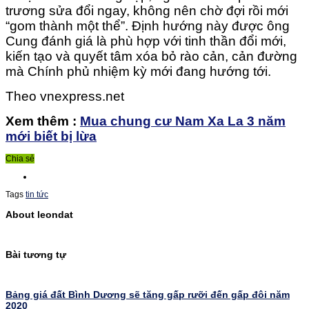
trương sửa đổi ngay, không nên chờ đợi rồi mới
“gom thành một thể”. Định hướng này được ông
Cung đánh giá là phù hợp với tinh thần đổi mới,
kiến tạo và quyết tâm xóa bỏ rào cản, cản đường
mà Chính phủ nhiệm kỳ mới đang hướng tới.
Theo vnexpress.net
Xem thêm :
Mua chung cư Nam Xa La 3 năm
mới biết bị lừa
Chia sẻ
Tags
tin tức
About leondat
Bài tương tự
Bảng giá đất Bình Dương sẽ tăng gấp rưỡi đến gấp đôi năm
2020