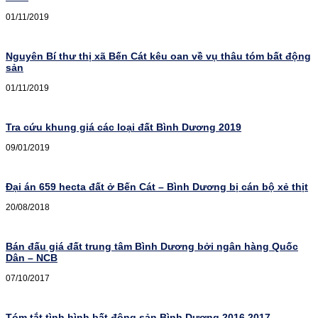
01/11/2019
Nguyên Bí thư thị xã Bến Cát kêu oan về vụ thâu tóm bất động
sản
01/11/2019
Tra cứu khung giá các loại đất Bình Dương 2019
09/01/2019
Đại án 659 hecta đất ở Bến Cát – Bình Dương bị cán bộ xẻ thịt
20/08/2018
Bán đấu giá đất trung tâm Bình Dương bởi ngân hàng Quốc
Dân – NCB
07/10/2017
Tóm tắt tình hình bất động sản Bình Dương 2016 2017