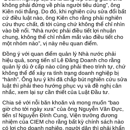
không phải đứng về phía người tiêu dùng”, ông
Kiên nói thẳng. Do đó, khi nghiên cứu sửa đổi bất
cứ điều luật nào, ông Kiên cho rằng phải nghiên
cứu thực chất, đi tới cùng chứ không thể chỉ nhìn
vào bề nổi. “Nhà nước phải điều tiết lợi nhuận
chung, không thể chỉ nhắm mắt vào điều tiết cho
một nhóm nào”, vị này nêu quan điểm.
Đồng ý với quan điểm quản lý Nhà nước phải
hiệu quả, song tiến sĩ Lê Đăng Doanh cho rằng
quản lý dù ở cấp nào cũng phải theo trình tự, chứ
không thể để xảy ra tình trạng doanh nghiệp bị
“hành”. Ông lưu ý khi đã chắp bút nghiên cứu sửa
luật thì phải theo hướng phục vụ và đề nghị cân
nhắc, xem lại sự cần thiết của Luật Đầu tư.
Chia sẻ với nỗi băn khoăn và mong muốn “bao
giờ cho tới ngày xưa” của ông Nguyễn Văn Đực,
tiến sĩ Nguyễn Đình Cung, Viện trưởng đương
nhiệm của CIEM cho rằng bất kỳ chính sách nào
có lợi cho doanh nghiệp, người dân thì phải khẩn