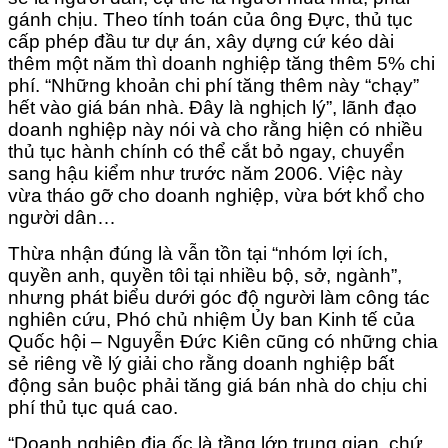
gánh chịu. Theo tính toán của ông Đực, thủ tục
cấp phép đầu tư dự án, xây dựng cứ kéo dài
thêm một năm thì doanh nghiệp tăng thêm 5% chi
phí. “Những khoản chi phí tăng thêm này “chạy”
hết vào giá bán nhà. Đây là nghịch lý”, lãnh đạo
doanh nghiệp này nói và cho rằng hiện có nhiều
thủ tục hành chính có thể cắt bỏ ngay, chuyển
sang hậu kiểm như trước năm 2006. Việc này
vừa tháo gỡ cho doanh nghiệp, vừa bớt khổ cho
người dân…
Thừa nhận đúng là vẫn tồn tại “nhóm lợi ích,
quyền anh, quyền tôi tại nhiều bộ, sở, ngành”,
nhưng phát biểu dưới góc độ người làm công tác
nghiên cứu, Phó chủ nhiệm Ủy ban Kinh tế của
Quốc hội – Nguyễn Đức Kiên cũng có những chia
sẻ riêng về lý giải cho rằng doanh nghiệp bất
động sản buộc phải tăng giá bán nhà do chịu chi
phí thủ tục quá cao.
“Doanh nghiệp địa ốc là tầng lớp trung gian, chứ