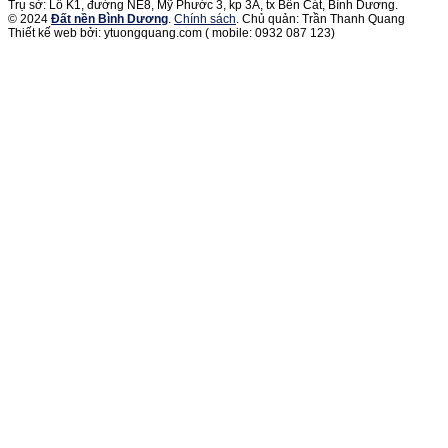
Trụ sở: Lô K1, đường NE8, Mỹ Phước 3, kp 3A, tx Bến Cát, Bình Dương.
© 2024
Đất nền Bình Dương
.
Chính sách
. Chủ quản: Trần Thanh Quang
Thiết kế web bởi: ytuongquang.com ( mobile: 0932 087 123)