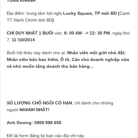
TUẤN KHANH
Địa điểm: trung tâm hội nghị
Lucky Square, TP mới BD (
Cạnh
TT Hành Chính tỉnh BD
)
CHỈ
DUY NHẤT 1 BUỔI
vào:
8: 00 AM -> 12: 30 PM
, ngày thứ
7,
11 /10/2014
Buổi hội thảo này dành cho ai:
Nhân viên môi giới nhà đất;
Nhân viên bán bảo hiểm, Ô tô, Các chủ doanh nghiệp vừa
và nhỏ muốn tăng doanh thu bán hàng…
SỐ LƯỢNG CHỖ NGỒI CÓ HẠN
, chỉ dành cho những
người
NHANH NHẤT!
Anh Dương: 0909 998 658
Để tải form đăng ký bạn vào địa chỉ này