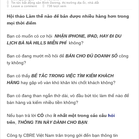
Tin tức bất động sản Bình Dương, thị trường địa ốc, nhà đất
Leave a comment
736 lượt xem
Hội thảo Làm thế nào để bán được nhiều hàng hơn trong
mọi thời điểm
Bạn có muốn có cơ hội
NHẬN IPHONE, IPAD, HAY ĐI DU
LỊCH BÀ NÀ HILLS MIỄN PHÍ
không?
Bạn có đang mướt mồ hôi để
BÁN CHO ĐỦ DOANH SỐ
công
ty không?
Bạn có thấy
BẾ TẮC TRONG VIỆC TÌM KIẾM KHÁCH
HÀNG
hay gặp vô vàn khó khăn khi chốt khách không?
Bạn có đang than ngắn thở dài, vò đầu bứt tóc làm thế nào để
bán hàng và kiếm nhiều tiền không?
Nếu bạn trả lời
CÓ
cho
ít nhất một trong các câu
hỏi
trên
,
THÔNG TIN NÀY DÀNH CHO BẠN
.
Công ty CBRE Việt Nam trân trọng gởi đến bạn thông tin