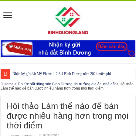
Nhận ký gửi đất Mỹ Phước 1 2 3 4 Bình Dương năm 2024 miễn phí
Cho thuê nhà Ecolakes Bình Dương, mới đẹp, đầy đủ nội thất
Home
>
Tin tức bất động sản Bình Dương, thị trường địa ốc, nhà đất
>
Hội thảo
Làm thế nào để bán được nhiều hàng hơn trong mọi thời điểm
Phòng công chứng tại Chơn Thành – Bình Phước
Phòng công chứng tại Đồng Phú – Bình Phước
Hội thảo Làm thế nào để bán
được nhiều hàng hơn trong mọi
thời điểm
ytuongquangad
04/10/2014