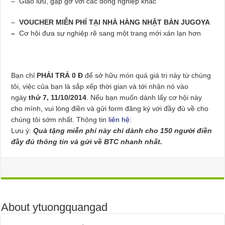
– Giao lưu, gặp gỡ với các đồng nghiệp khác
–
VOUCHER MIỄN PHÍ TẠI NHÀ HÀNG NHẬT BẢN JUGOYA
–
Cơ hội đưa sự nghiệp rẽ sang một trang mới xán lạn hơn
Bạn chỉ
PHẢI TRẢ 0 Đ
để sở hữu món quá giá trị này từ chúng
tôi, việc của bạn là sắp xếp thời gian và tới nhận nó vào
ngày
thứ 7, 11/10/2014
. Nếu bạn muốn dành lấy cơ hội này
cho mình, vui lòng điền và gửi form đăng ký với đầy đủ về cho
chúng tôi sớm nhất. Thông tin
liên hệ
:
Lưu ý:
Quà tặng miễn phí này chỉ dành cho 150 người điền
đầy đủ thông tin và gửi về BTC nhanh nhất.
About ytuongquangad