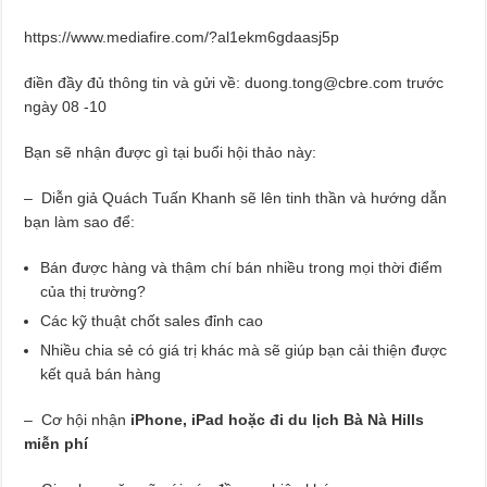
https://www.mediafire.com/?al1ekm6gdaasj5p
điền đầy đủ thông tin và gửi về: duong.tong@cbre.com trước
ngày 08 -10
Bạn sẽ nhận được gì tại buổi hội thảo này:
– Diễn giả Quách Tuấn Khanh sẽ lên tinh thần và hướng dẫn
bạn làm sao để:
Bán được hàng và thậm chí bán nhiều trong mọi thời điểm
của thị trường?
Các kỹ thuật chốt sales đỉnh cao
Nhiều chia sẻ có giá trị khác mà sẽ giúp bạn cải thiện được
kết quả bán hàng
– Cơ hội nhận
iPhone, iPad hoặc đi du lịch Bà Nà Hills
miễn phí