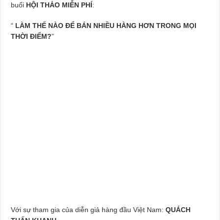
buổi
HỘI THẢO MIỄN PHÍ
:
“
LÀM THẾ NÀO ĐỂ BÁN NHIỀU HÀNG HƠN TRONG MỌI
THỜI ĐIỂM?
”
Với sự tham gia của diễn giả hàng đầu Việt Nam:
QUÁCH