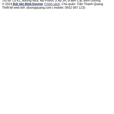
Trụ sở: Lô K1, đường NE8, Mỹ Phước 3, kp 3A, tx Bến Cát, Bình Dương.
© 2024
Đất nền Bình Dương
.
Chính sách
. Chủ quản: Trần Thanh Quang
Thiết kế web bởi: ytuongquang.com ( mobile: 0932 087 123)