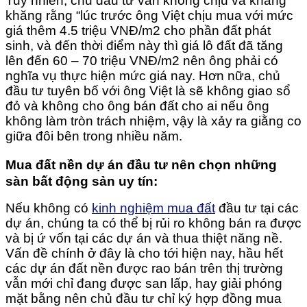
Tuy nhiên, chủ đầu tư vẫn không chịu và khăng
khăng rằng “lúc trước ông Việt chịu mua với mức
giá thêm 4.5 triệu VNĐ/m2 cho phần đất phát
sinh, và đến thời điểm này thì giá lô đất đã tăng
lên đến 60 – 70 triệu VNĐ/m2 nên ông phải có
nghĩa vụ thực hiện mức giá nay. Hơn nữa, chủ
đầu tư tuyên bố với ông Việt là sẽ không giao sổ
đỏ và không cho ông bán đất cho ai nếu ông
không làm tròn trách nhiệm, vậy là xảy ra giằng co
giữa đôi bên trong nhiều năm.
Mua đất nền dự án đầu tư nên chọn những
sàn bất động sản uy tín:
Nếu không có
kinh nghiệm mua đất
đầu tư tại các
dự án, chúng ta có thể bị rủi ro không bán ra được
và bị ứ vốn tại các dự án và thua thiệt năng nề.
Vấn đề chính ở đây là cho tới hiện nay, hầu hết
các dự án đất nền được rao bán trên thị trường
vẫn mới chỉ đang được san lấp, hay giải phóng
mặt bằng nên chủ đầu tư chỉ ký hợp đồng mua