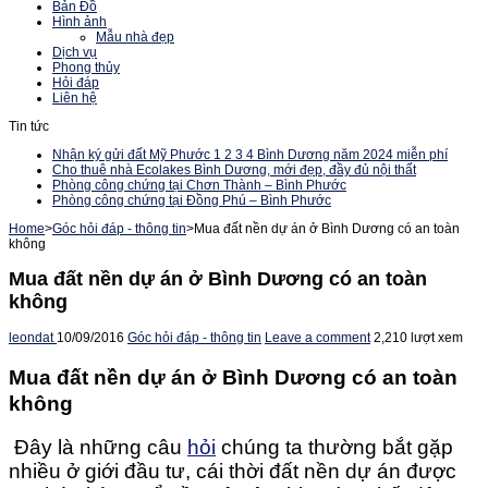
Bản Đồ
Hình ảnh
Mẫu nhà đẹp
Dịch vụ
Phong thủy
Hỏi đáp
Liên hệ
Tin tức
Nhận ký gửi đất Mỹ Phước 1 2 3 4 Bình Dương năm 2024 miễn phí
Cho thuê nhà Ecolakes Bình Dương, mới đẹp, đầy đủ nội thất
Phòng công chứng tại Chơn Thành – Bình Phước
Phòng công chứng tại Đồng Phú – Bình Phước
Home
>
Góc hỏi đáp - thông tin
>
Mua đất nền dự án ở Bình Dương có an toàn
không
Mua đất nền dự án ở Bình Dương có an toàn
không
leondat
10/09/2016
Góc hỏi đáp - thông tin
Leave a comment
2,210 lượt xem
Mua đất nền dự án ở Bình Dương có an toàn
không
Đây là những câu
hỏi
chúng ta thường bắt gặp
nhiều ở giới đầu tư, cái thời đất nền dự án được